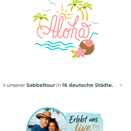
erer
Sabbeltour
in
16 deutsche Städte.
✦
Sichert